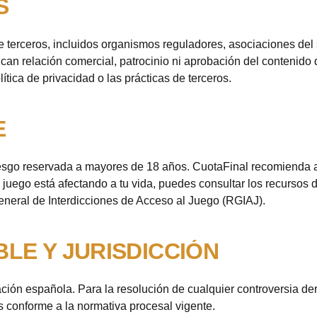
S
e terceros, incluidos organismos reguladores, asociaciones del
ican relación comercial, patrocinio ni aprobación del contenido 
ítica de privacidad o las prácticas de terceros.
E
iesgo reservada a mayores de 18 años. CuotaFinal recomienda 
l juego está afectando a tu vida, puedes consultar los recurso
 General de Interdicciones de Acceso al Juego (RGIAJ).
BLE Y JURISDICCIÓN
ción española. Para la resolución de cualquier controversia der
 conforme a la normativa procesal vigente.