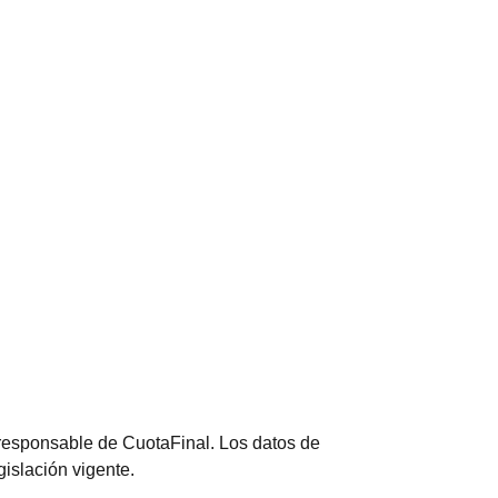
d responsable de CuotaFinal. Los datos de
gislación vigente.