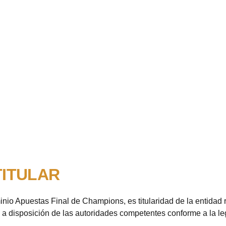
TITULAR
minio Apuestas Final de Champions, es titularidad de la entida
an a disposición de las autoridades competentes conforme a la le