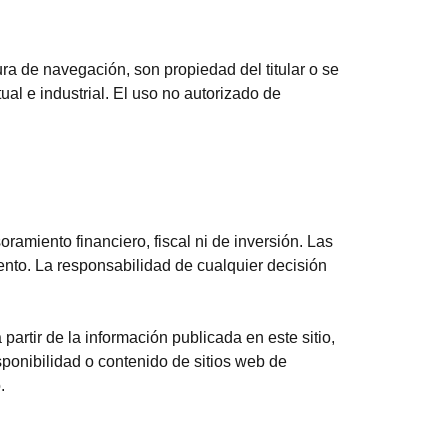
tura de navegación, son propiedad del titular o se
ual e industrial. El uso no autorizado de
ramiento financiero, fiscal ni de inversión. Las
ento. La responsabilidad de cualquier decisión
rtir de la información publicada en este sitio,
sponibilidad o contenido de sitios web de
.