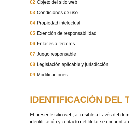
Objeto del sitio web
Condiciones de uso
Propiedad intelectual
Exención de responsabilidad
Enlaces a terceros
Juego responsable
Legislación aplicable y jurisdicción
Modificaciones
IDENTIFICACIÓN DEL 
El presente sitio web, accesible a través del do
identificación y contacto del titular se encuentr