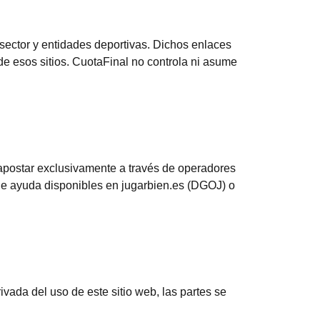
 sector y entidades deportivas. Dichos enlaces
de esos sitios. CuotaFinal no controla ni asume
apostar exclusivamente a través de operadores
s de ayuda disponibles en jugarbien.es (DGOJ) o
ivada del uso de este sitio web, las partes se