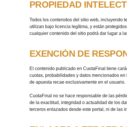
PROPIEDAD INTELEC
Todos los contenidos del sitio web, incluyendo te
utilizan bajo licencia legítima, y están protegido
cualquier contenido del sitio podrá dar lugar a 
EXENCIÓN DE RESPO
El contenido publicado en CuotaFinal tiene carác
cuotas, probabilidades y datos mencionados en l
de apuesta recae exclusivamente en el usuario.
CuotaFinal no se hace responsable de las pérdid
de la exactitud, integridad o actualidad de los d
terceros enlazados desde este portal, ni de las in