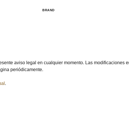
BRAND
presente aviso legal en cualquier momento. Las modificaciones en
ágina periódicamente.
pal
.