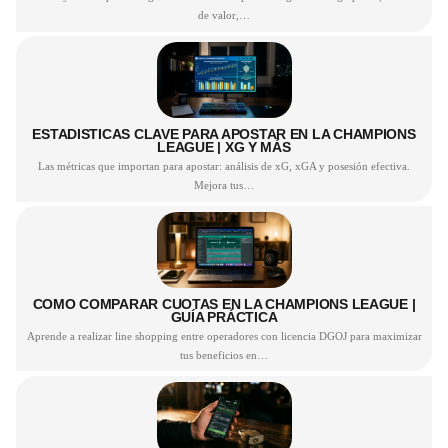
de valor,…
ESTADÍSTICAS CLAVE PARA APOSTAR EN LA CHAMPIONS
LEAGUE | XG Y MÁS
Las métricas que importan para apostar: análisis de xG, xGA y posesión efectiva.
Mejora tus…
CÓMO COMPARAR CUOTAS EN LA CHAMPIONS LEAGUE |
GUÍA PRÁCTICA
Aprende a realizar line shopping entre operadores con licencia DGOJ para maximizar
tus beneficios en…