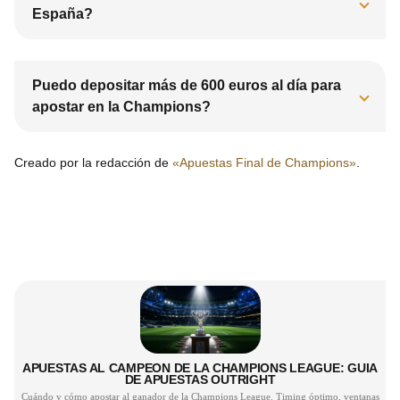
España?
Puedo depositar más de 600 euros al día para
apostar en la Champions?
Creado por la redacción de
«Apuestas Final de Champions»
.
APUESTAS AL CAMPEÓN DE LA CHAMPIONS LEAGUE: GUÍA
DE APUESTAS OUTRIGHT
Cuándo y cómo apostar al ganador de la Champions League. Timing óptimo, ventanas