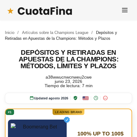
Inicio
/
Artículos sobre la Champions League
/
Depósitos y
Retiradas en Apuestas de la Champions: Métodos y Plazos
Cuotas Champions
Mercados de Apuestas
Apuestas en Vivo en la
Nuevo Formato
League 2025/26:
Regulación de
Artículos sobre la
en la Champions
Champions League:
Noticias de la
Champions League y
DEPÓSITOS Y RETIRADAS EN
Análisis de Favoritos y
Apuestas en la
League: Guía Completa
Champions League
Estrategia y Mercados
Champions League
Su Impacto en las
APUESTAS DE LA CHAMPIONS:
Champions desde
Valor
2026
Apuestas
MÉTODOS, LÍMITES Y PLAZOS
España: Guía DGOJ
a38wwucnwcnweu2cwe
junio 23, 2026
Tiempo de lectura: 7 min
Updated agosto 2026
18+
#1
LEADING BRAND
100% UP TO 100$