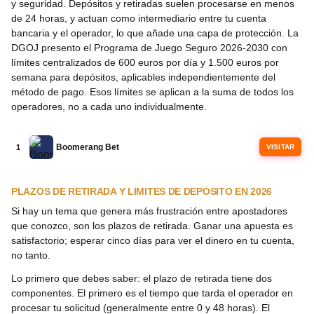
y seguridad. Depósitos y retiradas suelen procesarse en menos
de 24 horas, y actuan como intermediario entre tu cuenta
bancaria y el operador, lo que añade una capa de protección. La
DGOJ presento el Programa de Juego Seguro 2026-2030 con
límites centralizados de 600 euros por día y 1.500 euros por
semana para depósitos, aplicables independientemente del
método de pago. Esos límites se aplican a la suma de todos los
operadores, no a cada uno individualmente.
Boomerang Bet
1
VISITAR
PLAZOS DE RETIRADA Y LÍMITES DE DEPÓSITO EN 2026
Si hay un tema que genera más frustración entre apostadores
que conozco, son los plazos de retirada. Ganar una apuesta es
satisfactorio; esperar cinco días para ver el dinero en tu cuenta,
no tanto.
Lo primero que debes saber: el plazo de retirada tiene dos
componentes. El primero es el tiempo que tarda el operador en
procesar tu solicitud (generalmente entre 0 y 48 horas). El