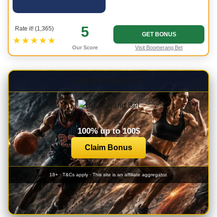
5
Rate it! (1,365)
GET BONUS
★★★★★
Our Score
Visit Boomerang Bet
SPECIAL OFFER
100% up to 100$
Claim Bonus
18+ · T&Cs apply · This site is an affiliate aggregator.