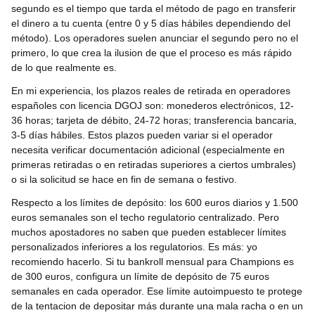
segundo es el tiempo que tarda el método de pago en transferir
el dinero a tu cuenta (entre 0 y 5 días hábiles dependiendo del
método). Los operadores suelen anunciar el segundo pero no el
primero, lo que crea la ilusion de que el proceso es más rápido
de lo que realmente es.
En mi experiencia, los plazos reales de retirada en operadores
españoles con licencia DGOJ son: monederos electrónicos, 12-
36 horas; tarjeta de débito, 24-72 horas; transferencia bancaria,
3-5 días hábiles. Estos plazos pueden variar si el operador
necesita verificar documentación adicional (especialmente en
primeras retiradas o en retiradas superiores a ciertos umbrales)
o si la solicitud se hace en fin de semana o festivo.
Respecto a los límites de depósito: los 600 euros diarios y 1.500
euros semanales son el techo regulatorio centralizado. Pero
muchos apostadores no saben que pueden establecer límites
personalizados inferiores a los regulatorios. Es más: yo
recomiendo hacerlo. Si tu bankroll mensual para Champions es
de 300 euros, configura un límite de depósito de 75 euros
semanales en cada operador. Ese límite autoimpuesto te protege
de la tentacion de depositar más durante una mala racha o en un