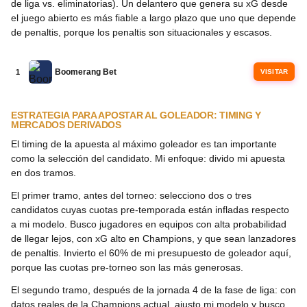
de liga vs. eliminatorias). Un delantero que genera su xG desde
el juego abierto es más fiable a largo plazo que uno que depende
de penaltis, porque los penaltis son situacionales y escasos.
Boomerang Bet
1
VISITAR
ESTRATEGIA PARA APOSTAR AL GOLEADOR: TIMING Y
MERCADOS DERIVADOS
El timing de la apuesta al máximo goleador es tan importante
como la selección del candidato. Mi enfoque: divido mi apuesta
en dos tramos.
El primer tramo, antes del torneo: selecciono dos o tres
candidatos cuyas cuotas pre-temporada están infladas respecto
a mi modelo. Busco jugadores en equipos con alta probabilidad
de llegar lejos, con xG alto en Champions, y que sean lanzadores
de penaltis. Invierto el 60% de mi presupuesto de goleador aquí,
porque las cuotas pre-torneo son las más generosas.
El segundo tramo, después de la jornada 4 de la fase de liga: con
datos reales de la Champions actual, ajusto mi modelo y busco