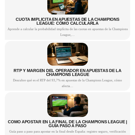
CUOTA IMPLÍCITA EN APUESTAS DE LA CHAMPIONS
LEAGUE: CÓMO CALCULARLA
Aprende a calcular la probabilidad implícita de las cuotas en apuestas de la Champions
League,…
RTP Y MARGEN DEL OPERADOR EN APUESTAS DE LA
CHAMPIONS LEAGUE
Descubre qué es el RTP del 93,7% en apuestas de la Champions League, cómo
afecta…
CÓMO APOSTAR EN LA FINAL DE LA CHAMPIONS LEAGUE |
GUÍA PASO A PASO
Guía paso a paso para apostar en la final desde España: registro seguro, verificación