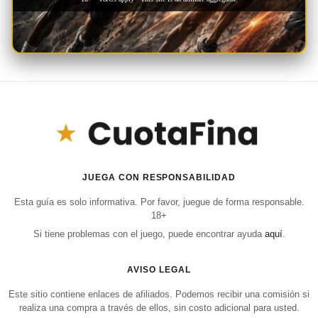
JUEGA CON RESPONSABILIDAD
Esta guía es solo informativa. Por favor, juegue de forma responsable.
18+
Si tiene problemas con el juego, puede encontrar ayuda
aquí
.
AVISO LEGAL
Este sitio contiene enlaces de afiliados. Podemos recibir una comisión si
realiza una compra a través de ellos, sin costo adicional para usted.