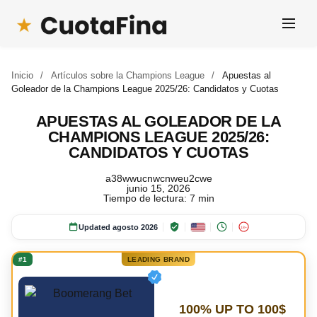
Inicio
/
Artículos sobre la Champions League
/
Apuestas al
Goleador de la Champions League 2025/26: Candidatos y Cuotas
Cuotas Champions
Mercados de Apuestas
Apuestas en Vivo en la
Nuevo Formato
League 2025/26:
Regulación de
Artículos sobre la
en la Champions
Champions League:
Noticias de la
Champions League y
APUESTAS AL GOLEADOR DE LA
Análisis de Favoritos y
Apuestas en la
League: Guía Completa
Champions League
Estrategia y Mercados
Champions League
Su Impacto en las
CHAMPIONS LEAGUE 2025/26:
Champions desde
Valor
2026
Apuestas
CANDIDATOS Y CUOTAS
España: Guía DGOJ
a38wwucnwcnweu2cwe
junio 15, 2026
Tiempo de lectura: 7 min
Updated agosto 2026
18+
#1
LEADING BRAND
100% UP TO 100$