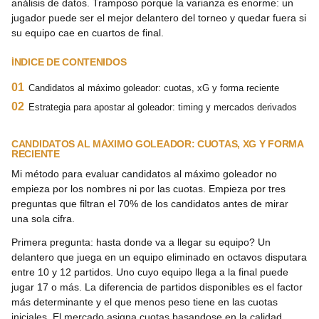
análisis de datos. Tramposo porque la varianza es enorme: un
jugador puede ser el mejor delantero del torneo y quedar fuera si
su equipo cae en cuartos de final.
ÍNDICE DE CONTENIDOS
Candidatos al máximo goleador: cuotas, xG y forma reciente
Estrategia para apostar al goleador: timing y mercados derivados
CANDIDATOS AL MÁXIMO GOLEADOR: CUOTAS, XG Y FORMA
RECIENTE
Mi método para evaluar candidatos al máximo goleador no
empieza por los nombres ni por las cuotas. Empieza por tres
preguntas que filtran el 70% de los candidatos antes de mirar
una sola cifra.
Primera pregunta: hasta donde va a llegar su equipo? Un
delantero que juega en un equipo eliminado en octavos disputara
entre 10 y 12 partidos. Uno cuyo equipo llega a la final puede
jugar 17 o más. La diferencia de partidos disponibles es el factor
más determinante y el que menos peso tiene en las cuotas
iniciales. El mercado asigna cuotas basandose en la calidad